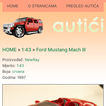
HOME
O STRANICAMA
PREGLED AUTIĆA
HOME
»
1:43
»
Ford Mustang Mach III
Proizvođač:
NewRay
Mjerilo:
1:43
Boja:
crvena
Godina: 1997